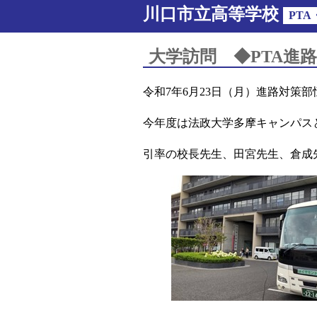
川口市立高等学校
PT
大学訪問 ◆PTA進
令和7年6月23日（月）進路対
今年度は法政大学多摩キャンパス
引率の校長先生、田宮先生、倉成先