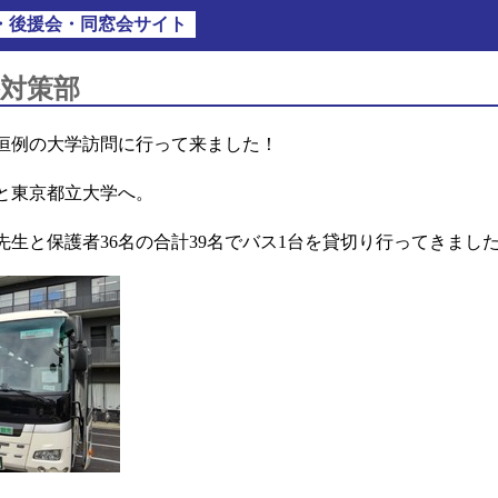
A・後援会・同窓会サイト
路対策部
策部恒例の大学訪問に行って来ました！
と東京都立大学へ。
生と保護者36名の合計39名でバス1台を貸切り行ってきまし